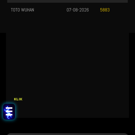
TOTO WUHAN
07-08-2026
5883
KLIK