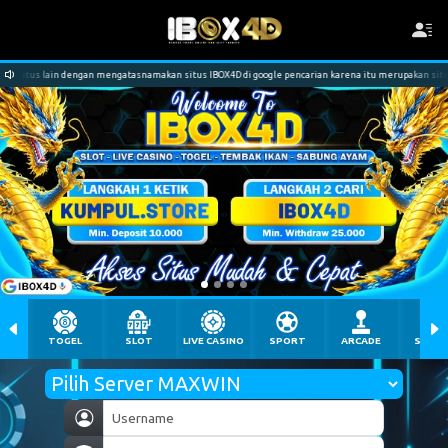
 situs lain dengan mengatasnamakan situs IBOX4D di google pencarian karena itu merupakan situs p
TOGEL
SLOT
LIVE CASINO
SPORT
ARCADE
SABU